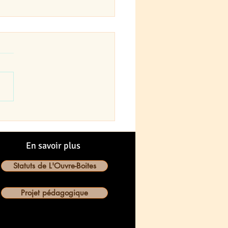
vre-Boîtes fermée la
ine du 5 au 11
embre
 salle est réquisitionnée
a mairie pour la semaine
au 11 septembre. Il n'y
 donc pas de ludothèque,
 jeux,...
En savoir plus
Statuts de L'Ouvre-Boites
Projet pédagogique