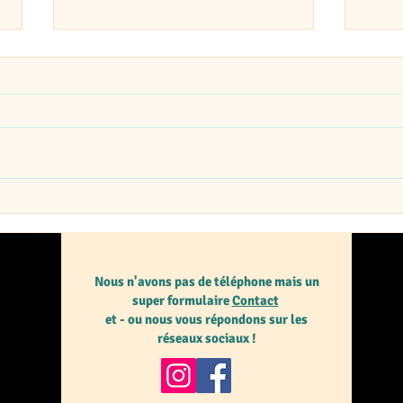
Adhésion 2022-2023
L'Ou
sema
La nouvelle campagne
sept
Notre
d'adhésion a démarré. Vous
par l
pouvez adhérer ou réadhérer
du 5 
en cliquant ici.
aura
soirée
Nous n'avons pas de téléphone mais un
super formulaire
Contact
et - ou nous vous répondons sur les
réseaux sociaux !