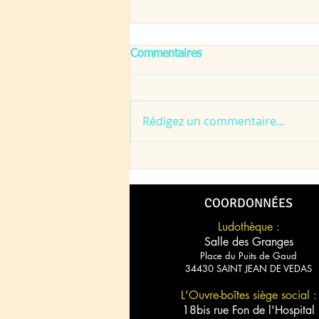
Commentaires
Rédigez un commentaire...
WEEJ (Week End En Jeux)
2023
COORDONNÉES
Ludothèque :
Salle des Granges
Place du Puits de Gaud
34430 SAINT JEAN DE VEDAS
L'Ouvre-boîtes siège social :
18bis rue Fon de l'Hospital