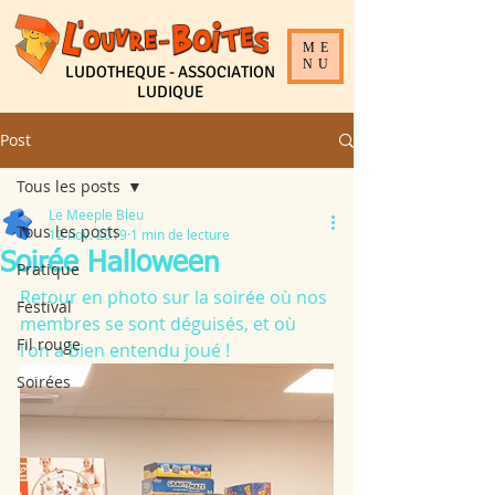
ME
NU
LUDOTHEQUE - ASSOCIATION
LUDIQUE
Post
Tous les posts
Le Meeple Bleu
Tous les posts
12 nov. 2019
1 min de lecture
Soirée Halloween
Pratique
Retour en photo sur la soirée où nos 
Festival
membres se sont déguisés, et où 
Fil rouge
l'on a bien entendu joué !
Soirées